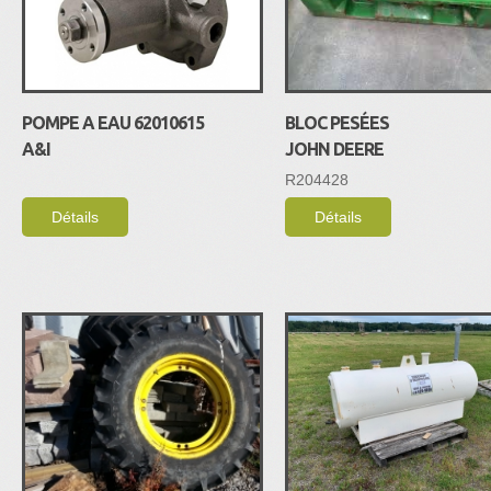
POMPE A EAU 62010615
BLOC PESÉES
A&I
JOHN DEERE
R204428
Détails
Détails