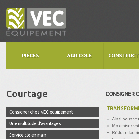
PIÈCES
AGRICOLE
CONSTRUCT
Courtage
CONSIGNER 
TRANSFORMER
Consigner chez VEC équipement
Ainsi nous ve
Une multitude d'avantages
Maximiser vot
Réduire les 
Service clé en main